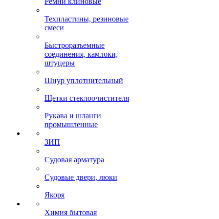
Ремни клиновые
Техпластины, резиновые
смеси
Быстроразъемные
соединения, камлоки,
штуцеры
Шнур уплотнительный
Щетки стеклоочистителя
Рукава и шланги
промышленные
ЗИП
Судовая арматура
Судовые двери, люки
Якоря
Химия бытовая