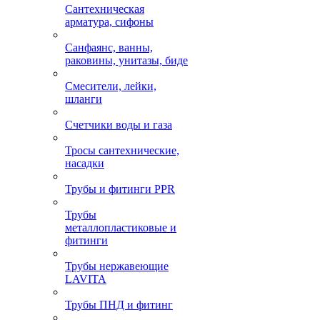
Сантехническая
арматура, сифоны
Санфаянс, ванны,
раковины, унитазы, биде
Смесители, лейки,
шланги
Счетчики воды и газа
Тросы сантехнические,
насадки
Трубы и фитинги PPR
Трубы
металлопластиковые и
фитинги
Трубы нержавеющие
LAVITA
Трубы ПНД и фитинг