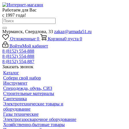
Работаем для Вас
с 1997 года!
Мурманск, Свердлова, 33
zakaz@armada51.ru
Отложенные
0
Корзина
0
пуста
0
Войти
Мой кабинет
8 (8152) 554-888
8 (8152) 554-888
8 (8152) 554-887
Заказать звонок
Каталог
Собери свой набор
Инструмент
Спецодежда, обувь, СИЗ
Строительные материалы
Сантехника
Электротехнические товары и
оборудование
Газы технические
Электрогазосварочное оборудование
Хозяйственно-бытовые товары