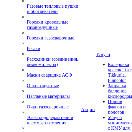
Газовые тепловые пушки
и обогреватели
Горелки кровельные
газовоздушные
Горелки газосварочные
Резаки
Услуги
Расходники (соединения,
ремкомплекты)
Колеровка
красок Текс
Маски сварщика АСФ
Tikkurila,
Finncolor
Очки защитные
Заправка
баллонов
Паяльные материалы
кислородом
Пошив
Очки газосварочные
флагов и
Акции
пологов
Электрододержатели и
Услуги
клеммы заземления
манипулято
с КМУ для