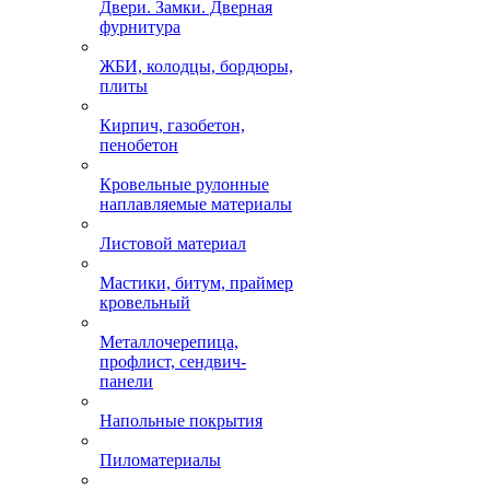
Двери. Замки. Дверная
фурнитура
ЖБИ, колодцы, бордюры,
плиты
Кирпич, газобетон,
пенобетон
Кровельные рулонные
наплавляемые материалы
Листовой материал
Мастики, битум, праймер
кровельный
Металлочерепица,
профлист, сендвич-
панели
Напольные покрытия
Пиломатериалы