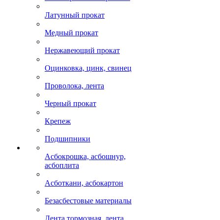
Латунный прокат
Медный прокат
Нержавеющий прокат
Оцинковка, цинк, свинец
Проволока, лента
Черный прокат
Крепеж
Подшипники
Асбокрошка, асбошнур,
асбоплита
Асботкани, асбокартон
Безасбестовые материалы
Лента тормозная, лента