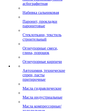
асбографитная
Набивка сальниковая
Паронит, прокладки
паронитовые
Стеклоткани, текстиль
строительный
Огнеупорные смеси,
глина, порошок
Огнеупорные кирпичи
Автохимия, технические
спреи, пасты
притирочные
Масла гидравлические
Масла индустриальные
Масла компрессорные/
холодильные