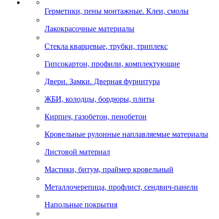
Герметики, пены монтажные. Клеи, смолы
Лакокрасочные материалы
Стекла кварцевые, трубки, триплекс
Гипсокартон, профили, комплектующие
Двери. Замки. Дверная фурнитура
ЖБИ, колодцы, бордюры, плиты
Кирпич, газобетон, пенобетон
Кровельные рулонные наплавляемые материалы
Листовой материал
Мастики, битум, праймер кровельный
Металлочерепица, профлист, сендвич-панели
Напольные покрытия