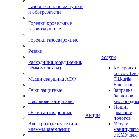
Газовые тепловые пушки
и обогреватели
Горелки кровельные
газовоздушные
Горелки газосварочные
Резаки
Услуги
Расходники (соединения,
ремкомплекты)
Колеровка
красок Текс
Маски сварщика АСФ
Tikkurila,
Finncolor
Очки защитные
Заправка
баллонов
Паяльные материалы
кислородом
Пошив
Очки газосварочные
флагов и
Акции
пологов
Электрододержатели и
Услуги
клеммы заземления
манипулято
с КМУ для