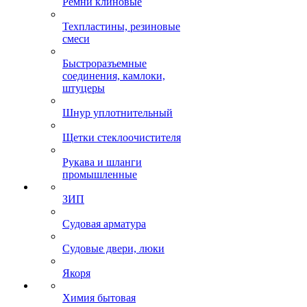
Ремни клиновые
Техпластины, резиновые
смеси
Быстроразъемные
соединения, камлоки,
штуцеры
Шнур уплотнительный
Щетки стеклоочистителя
Рукава и шланги
промышленные
ЗИП
Судовая арматура
Судовые двери, люки
Якоря
Химия бытовая