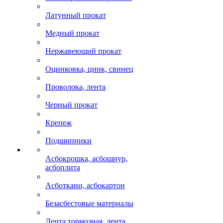
Латунный прокат
Медный прокат
Нержавеющий прокат
Оцинковка, цинк, свинец
Проволока, лента
Черный прокат
Крепеж
Подшипники
Асбокрошка, асбошнур,
асбоплита
Асботкани, асбокартон
Безасбестовые материалы
Лента тормозная, лента