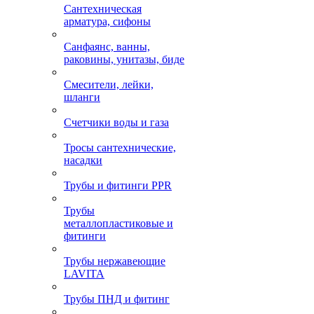
Сантехническая
арматура, сифоны
Санфаянс, ванны,
раковины, унитазы, биде
Смесители, лейки,
шланги
Счетчики воды и газа
Тросы сантехнические,
насадки
Трубы и фитинги PPR
Трубы
металлопластиковые и
фитинги
Трубы нержавеющие
LAVITA
Трубы ПНД и фитинг