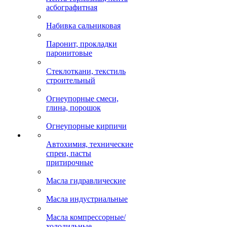
асбографитная
Набивка сальниковая
Паронит, прокладки
паронитовые
Стеклоткани, текстиль
строительный
Огнеупорные смеси,
глина, порошок
Огнеупорные кирпичи
Автохимия, технические
спреи, пасты
притирочные
Масла гидравлические
Масла индустриальные
Масла компрессорные/
холодильные