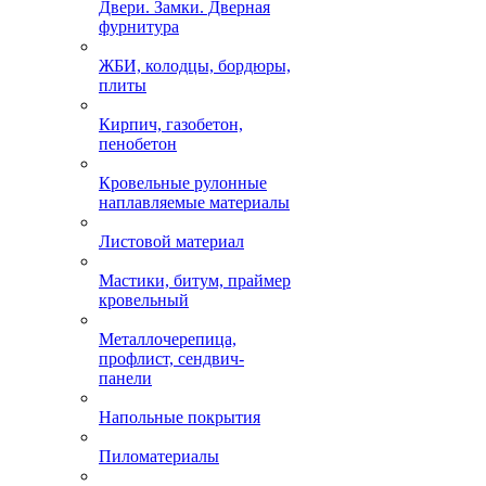
Двери. Замки. Дверная
фурнитура
ЖБИ, колодцы, бордюры,
плиты
Кирпич, газобетон,
пенобетон
Кровельные рулонные
наплавляемые материалы
Листовой материал
Мастики, битум, праймер
кровельный
Металлочерепица,
профлист, сендвич-
панели
Напольные покрытия
Пиломатериалы