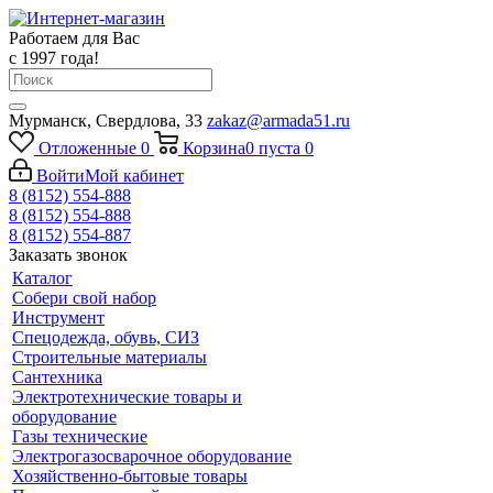
Работаем для Вас
с 1997 года!
Мурманск, Свердлова, 33
zakaz@armada51.ru
Отложенные
0
Корзина
0
пуста
0
Войти
Мой кабинет
8 (8152) 554-888
8 (8152) 554-888
8 (8152) 554-887
Заказать звонок
Каталог
Собери свой набор
Инструмент
Спецодежда, обувь, СИЗ
Строительные материалы
Сантехника
Электротехнические товары и
оборудование
Газы технические
Электрогазосварочное оборудование
Хозяйственно-бытовые товары