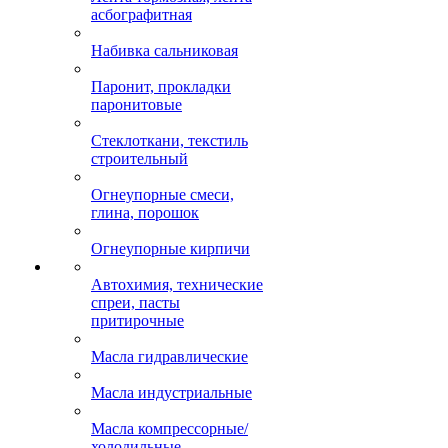
асбографитная
Набивка сальниковая
Паронит, прокладки
паронитовые
Стеклоткани, текстиль
строительный
Огнеупорные смеси,
глина, порошок
Огнеупорные кирпичи
Автохимия, технические
спреи, пасты
притирочные
Масла гидравлические
Масла индустриальные
Масла компрессорные/
холодильные