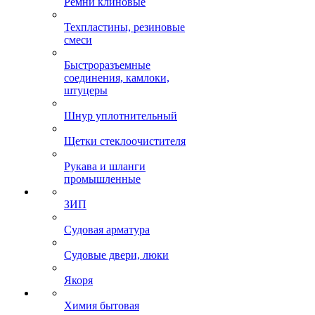
Ремни клиновые
Техпластины, резиновые
смеси
Быстроразъемные
соединения, камлоки,
штуцеры
Шнур уплотнительный
Щетки стеклоочистителя
Рукава и шланги
промышленные
ЗИП
Судовая арматура
Судовые двери, люки
Якоря
Химия бытовая