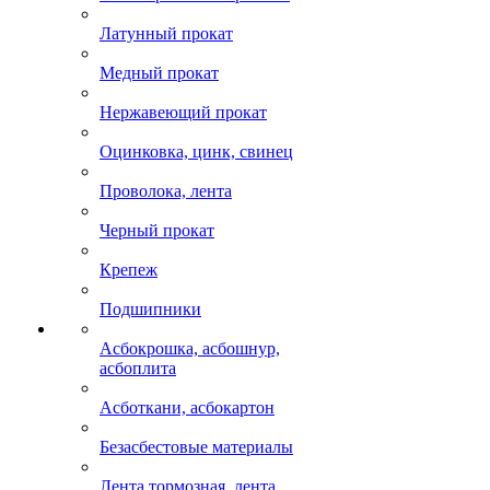
Латунный прокат
Медный прокат
Нержавеющий прокат
Оцинковка, цинк, свинец
Проволока, лента
Черный прокат
Крепеж
Подшипники
Асбокрошка, асбошнур,
асбоплита
Асботкани, асбокартон
Безасбестовые материалы
Лента тормозная, лента