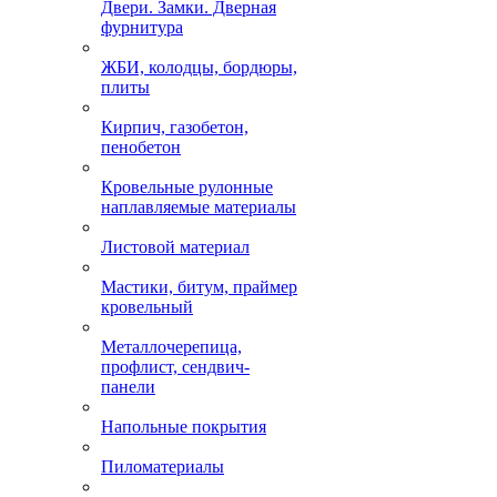
Двери. Замки. Дверная
фурнитура
ЖБИ, колодцы, бордюры,
плиты
Кирпич, газобетон,
пенобетон
Кровельные рулонные
наплавляемые материалы
Листовой материал
Мастики, битум, праймер
кровельный
Металлочерепица,
профлист, сендвич-
панели
Напольные покрытия
Пиломатериалы