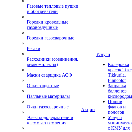
Газовые тепловые пушки
и обогреватели
Горелки кровельные
газовоздушные
Горелки газосварочные
Резаки
Услуги
Расходники (соединения,
ремкомплекты)
Колеровка
красок Текс
Маски сварщика АСФ
Tikkurila,
Finncolor
Очки защитные
Заправка
баллонов
Паяльные материалы
кислородом
Пошив
Очки газосварочные
флагов и
Акции
пологов
Электрододержатели и
Услуги
клеммы заземления
манипулято
с КМУ для