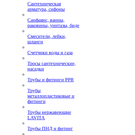
Сантехническая
арматура, сифоны
Санфаянс, ванны,
раковины, унитазы, биде
Смесители, лейки,
шланги
Счетчики воды и газа
Тросы сантехнические,
насадки
Трубы и фитинги PPR
Трубы
металлопластиковые и
фитинги
Трубы нержавеющие
LAVITA
Трубы ПНД и фитинг