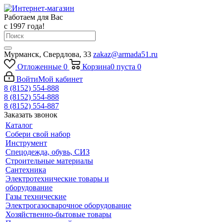
Работаем для Вас
с 1997 года!
Мурманск, Свердлова, 33
zakaz@armada51.ru
Отложенные
0
Корзина
0
пуста
0
Войти
Мой кабинет
8 (8152) 554-888
8 (8152) 554-888
8 (8152) 554-887
Заказать звонок
Каталог
Собери свой набор
Инструмент
Спецодежда, обувь, СИЗ
Строительные материалы
Сантехника
Электротехнические товары и
оборудование
Газы технические
Электрогазосварочное оборудование
Хозяйственно-бытовые товары