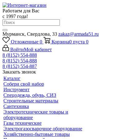
Работаем для Вас
с 1997 года!
Мурманск, Свердлова, 33
zakaz@armada51.ru
Отложенные
0
Корзина
0
пуста
0
Войти
Мой кабинет
8 (8152) 554-888
8 (8152) 554-888
8 (8152) 554-887
Заказать звонок
Каталог
Собери свой набор
Инструмент
Спецодежда, обувь, СИЗ
Строительные материалы
Сантехника
Электротехнические товары и
оборудование
Газы технические
Электрогазосварочное оборудование
Хозяйственно-бытовые товары