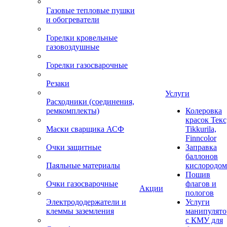
Газовые тепловые пушки
и обогреватели
Горелки кровельные
газовоздушные
Горелки газосварочные
Резаки
Услуги
Расходники (соединения,
ремкомплекты)
Колеровка
красок Текс
Маски сварщика АСФ
Tikkurila,
Finncolor
Очки защитные
Заправка
баллонов
Паяльные материалы
кислородом
Пошив
Очки газосварочные
флагов и
Акции
пологов
Электрододержатели и
Услуги
клеммы заземления
манипулято
с КМУ для