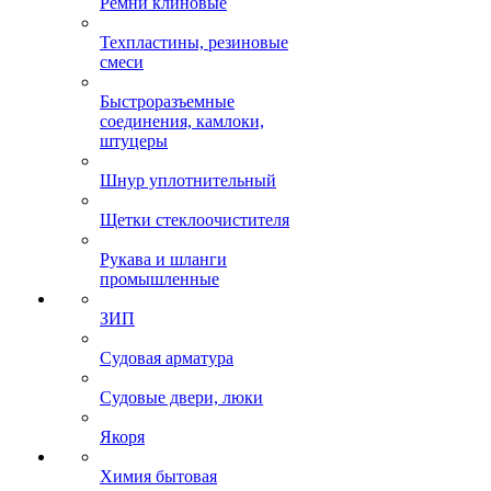
Ремни клиновые
Техпластины, резиновые
смеси
Быстроразъемные
соединения, камлоки,
штуцеры
Шнур уплотнительный
Щетки стеклоочистителя
Рукава и шланги
промышленные
ЗИП
Судовая арматура
Судовые двери, люки
Якоря
Химия бытовая