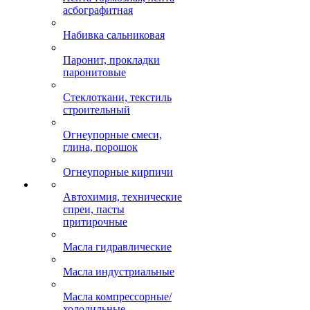
асбографитная
Набивка сальниковая
Паронит, прокладки
паронитовые
Стеклоткани, текстиль
строительный
Огнеупорные смеси,
глина, порошок
Огнеупорные кирпичи
Автохимия, технические
спреи, пасты
притирочные
Масла гидравлические
Масла индустриальные
Масла компрессорные/
холодильные