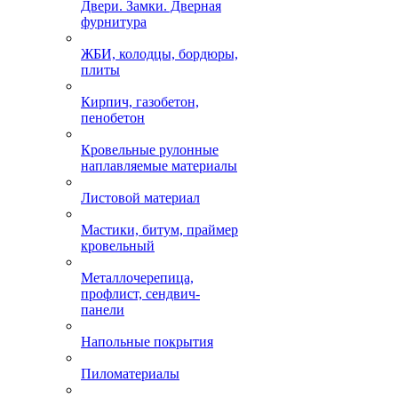
Двери. Замки. Дверная
фурнитура
ЖБИ, колодцы, бордюры,
плиты
Кирпич, газобетон,
пенобетон
Кровельные рулонные
наплавляемые материалы
Листовой материал
Мастики, битум, праймер
кровельный
Металлочерепица,
профлист, сендвич-
панели
Напольные покрытия
Пиломатериалы