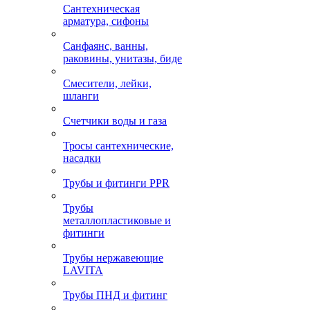
Сантехническая
арматура, сифоны
Санфаянс, ванны,
раковины, унитазы, биде
Смесители, лейки,
шланги
Счетчики воды и газа
Тросы сантехнические,
насадки
Трубы и фитинги PPR
Трубы
металлопластиковые и
фитинги
Трубы нержавеющие
LAVITA
Трубы ПНД и фитинг