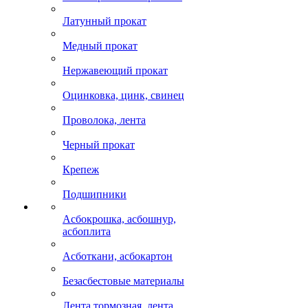
Латунный прокат
Медный прокат
Нержавеющий прокат
Оцинковка, цинк, свинец
Проволока, лента
Черный прокат
Крепеж
Подшипники
Асбокрошка, асбошнур,
асбоплита
Асботкани, асбокартон
Безасбестовые материалы
Лента тормозная, лента