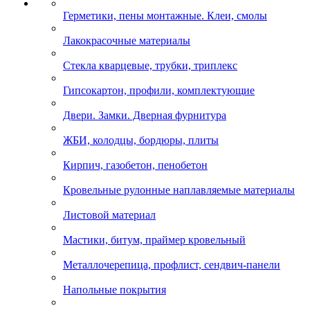
Герметики, пены монтажные. Клеи, смолы
Лакокрасочные материалы
Стекла кварцевые, трубки, триплекс
Гипсокартон, профили, комплектующие
Двери. Замки. Дверная фурнитура
ЖБИ, колодцы, бордюры, плиты
Кирпич, газобетон, пенобетон
Кровельные рулонные наплавляемые материалы
Листовой материал
Мастики, битум, праймер кровельный
Металлочерепица, профлист, сендвич-панели
Напольные покрытия